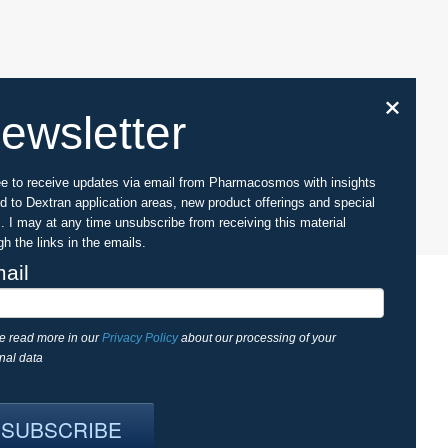
ewsletter
ee to receive updates via email from Pharmacosmos with insights
ed to Dextran application areas, new product offerings and special
s. I may at any time unsubscribe from receiving this material
gh the links in the emails.
ail
macosmos.com | W:
www.dextran.com
免责声明
隐私政策
关于网站
条款
e read more in our
Privacy Policy
about our processing of your
nal data
家的法律程序，法规，注册或使用，我们对获取这些信息不承担责任。