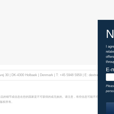
N
I agr
relat
offer
throu
E-m
ej 30 | DK-4300 Holbaek | Denmark | T: +45 5948 5959 | E: dextran@phar
Pleas
perso
产品的细节或信息在您的国家是不可获得的或无效的。请注意，有些信息可能不符合您所处国
商标。版权所有。