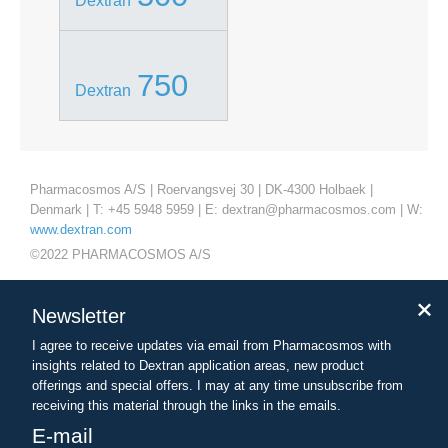
Dextran
750
Dextran
Pharmacosmos A/S | Roervangsvej 30 | DK-4300 Holbaek |
Denmark | T: +45 5948 5959 | E: dextran@pharmacosmos.com | W:
www.dextran.com
©2022 PHARMACOSMOS A/S
免责声明
Newsletter
隐私政策
I agree to receive updates via email from Pharmacosmos with
关于网站
insights related to Dextran application areas, new product
offerings and special offers. I may at any time unsubscribe from
条款
receiving this material through the links in the emails.
E-mail
此网站包含的产品信息是针对除美国之外的一个广泛的受众，可能一些的产品的细